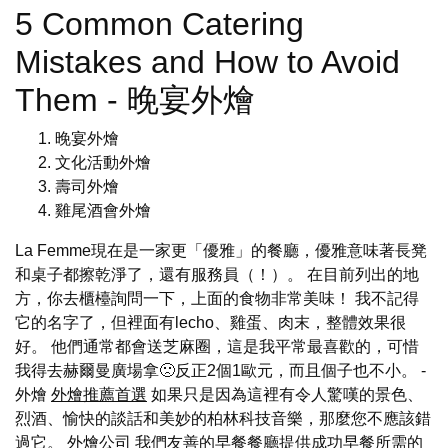
5 Common Catering
Mistakes and How to Avoid
Them - 晚宴外燴
晚宴外燴
文化活動外燴
壽司外燴
雞尾酒會外燴
La Femme現在是一家更「優雅」的餐廳，優雅意味著長凳
和桌子都擦乾淨了，還有服務員（！）。 在目前列出的地
方，你去櫃檯詢問一下，上面的食物非常美味！ 我不記得
它的名字了，但裡面有lecho、雞蛋、肉末，整體效果很
好。 他們通常都會送芝麻圈，這是我平常最喜歡的，可惜
我得去赫爾曼廣場拿🙁反正2個1歐元，而且個子也不小。 -
外燴
外燴推薦首選
如果只是因為這裡有令人驚嘆的景色、
烈酒、愉快的談話和美妙的柏林科技音樂，那麼您不應該錯
過它。
外燴公司
我們友善的早餐餐廳提供成功早餐所需的