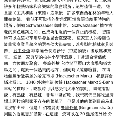
蔥和歐芹沙拉。 但 Mauerpark 不僅有卡拉 OK。 它已成為
許多年輕藝術家和音樂家的聚會場所，絕對值得一遊。 德
意志民主共和國（東德）崩潰後，許多來自西柏林的年輕人
開始創業。 看似不可動搖的街角酒吧慢慢讓位給更時尚的
場所，例如 Schwarzsauer 咖啡館。 Schwarzsauer 擠在古
老的灰色建築之間，已成為附近的一個真正的機構。 您隨
時可以在這裡享用早餐並聚會至深夜。 這家宜人的餐廳位
於非常商業且著名的選帝侯大街盡頭，以典型的柏林家具裝
飾。
台中外燴
非常適合長途步行（或購物後）後放鬆和充
電。 這是一家典型的柏林小型啤酒廠，非常適合情侶或
四、六位朋友聚會。
餐廳外燴
它位於亞歷山大廣場和猶太
區之間，處於一個熱鬧的地方，但同時又遠離喧囂。 在博
物館島附近美麗的哈克市場 (Hackescher Markt)，餐廳露台
鱗次櫛比。 1840
外燴推薦
位於 Hackescher Markt S-Bahn
車站的拱廊下，吃飯時可以感受到火車的震動。 味道有點
辣，有點辣，有點辣，非常非常好吃，我想我們已經吃過廣
場上阿拉伯那家不存在的菜單了，但是其他的菜到目前為止
還沒拍出來，但是！ 伯格曼街
餐廳外燴
(Bergmannstraße)
周圍的香氣更加濃鬱 - 在這裡，您可以在 30
雞尾酒外燴
分