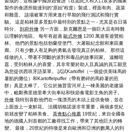
製成的，並根據中國原始食譜（在如此大和人口眾多的國家
製作的食譜所能達到的“原始”程度）製成，裡面有肉、蔬菜
和雞蛋。 該場被軍方用來進行早期的飛行測試和飛行實
驗。 這是柏林眾多景點中最特別的景點之一 - 尤其是在日落
時分。
到府外燴
另一方面，新克爾恩是一個巨大且有時難
以理解的地區。 每年有超過
歐式外燴
1200 萬遊客遊覽柏
林。 他們的景點包括勃蘭登堡門、大屠殺紀念館和東區畫
廊。 只有少數人有足夠的勇氣去發現真正的柏林。 那些這
樣做的人，帶著不間斷的派對和毒品的故事回家。 遠離喧
囂，受到柏林人的喜愛，其非常樂於助人且真誠的員工願意
為您提供西班牙語菜單。 試試Kartoffel（一個提供美味馬鈴
薯餡的攤位）和Kartoffelpuffer（帶有磨碎的馬鈴薯的煎
餅）真是太棒了。 它位於施普雷河岸上一棟美麗的老建築
中，毗鄰弗里德里希大街車站和快節奏電影主角的房子。
外燴
我特別喜歡他們在一塊漂亮的木頭上提供食物，並在
上面放上一束鮮花。 法國胡格諾派非常重要，兩個多世紀
前就改變了柏林美食。
茶會點心推薦
19世紀，來自全國各
地的德國人到首都的工廠尋找工作，帶來了其他巨大的轉
變。 最後，20世紀的特徵是來自歐洲和亞洲的數萬人的到