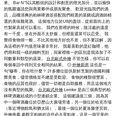
來。 Bar N°5以其酷炫的設計和創意的燈光加分，並以愉快
的氛圍邀請您與商業夥伴或朋友聚會。 歡迎光臨我們的酒
店，品嚐清爽的柏林啤酒並搭配我們精選的菜餚或調酒師精
選的美味雞尾酒。 這個地方位於U8的盡頭，從前面街上的
竹製家具就可以看出。 我們在那裡的時候，陰涼處的溫度
有一千度，坐在外面不太舒服，但裡面還算可以忍受。 我
覺得食物很一般，不比其他地方好也不差，但不要誤解，因
為這裡的平均值意味著非常好。 我最喜歡的是紅咖哩，他
們用和我一樣的糊料烹飪，與家裡唯一的區別是我添加了不
同數量和類型的蔬菜。
台北歐式外燴
不管怎樣，你可以在
每個泰語中得到完全相同的結果。 🙁
外燴廚房
這也是一
句“穆蒂，你在吃什麼？ 許多攤位提供新鮮烹製的德國和國
際美食，儘管價格並不總是受歡迎。 食物的種類很豐富，
食物的品質也很好，儘管一切都是自助服務，而且這個地方
沒有典型的氛圍。
台北歐式外燴
Lemke 是由三個典型的柏
林啤酒廠組成的小型連鎖企業。 這個建議值三個，因為其
中一個啤酒廠位於亞歷山大廣場旁邊，另一個位於哈克市場
（靠近博物館島和猶太區），最後一個位於夏洛滕堡宮前。
外燴推薦
參觀完柏林的這些必去景點後，這是一個完美的