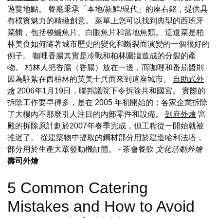
遊覽地點。 餐廳秉承「本地/新鮮/現代」的座右銘，提供具
有樸實魅力的精緻創意。 菜單上您可以找到典型的西班牙
菜餚，包括梭鱸魚片、白眼魚片和當地魚類。 這道菜是柏
林美食如何隨著城市歷史的變化和斷裂而演變的一個很好的
例子。 咖哩香腸其實是冷戰和柏林圍牆造成的分裂的產
物。 柏林人把香腸（香腸）放在一邊，而咖哩和番茄醬則
因為駐紮在西柏林的英美士兵而來到這座城市。
自助式外
燴
2006年1月19日，聯邦議院下令拆除共和國宮。 實際的
拆除工作要早得多，是在 2005 年初開始的；各家企業拆除
了大樓內不那麼引人注目的內部零件和設備。
到府外燴
宮
殿的拆除原計劃於2007年春季完成，但工程從一開始就被
推遲了。 從建築物中提取的鋼材部分用於建造哈利法塔，
部分用於生產大眾發動機缸體。
- 茶會餐飲
文化活動外燴
壽司外燴
5 Common Catering
Mistakes and How to Avoid