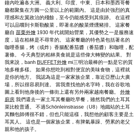
鐘內吃遍各大洲。 義大利、印度、中東、日本和墨西哥餐
廳都聚集在方圓一公里以上的範圍內。 這是由於強烈的真
理感和左翼政治的殘餘，至今仍能感受到其痕跡。 在這裡
可以品嚐到卡斯勒酸菜，即著名的酸菜煙燻豬排。 這家餐
廳自
苗栗外燴
1930 年代就開始營業，其優勢之一是服務速
度，這在柏林是不尋常的。 這家餐廳的特色菜包括著名的
咖哩香腸，烤（或炸）香腸配番茄醬（番茄醬）和咖哩，配
薯條。 今天典型的柏林美食就是這些偉大轉變的結果。 對
我來說，banh
BUFFET外燴
mi三明治最棒的一點是它的質
地多種多樣。 如果你想吃到相對便宜的美味食物，這裡就
是你的地方。 我認為這是一家家族企業，靠近亞歷山大廣
場，所以很容易到達。 當我查找他的名字時，我在谷歌地
圖上看到他身後的一條街上還有另外兩家越南餐廳。
外燴
廚房
我們還去一家土耳其餐廳吃早餐，雖然我們的土耳其
菜比較普通。 不過Schönleinstrasse（U8）地鐵站的土耳
其麵包師傅很不錯，但也只能這樣，我想他的顧客主要是土
耳其人。 這也是一個家族企業，有脾氣暴躁、勞累的老父
親和他的孩子。