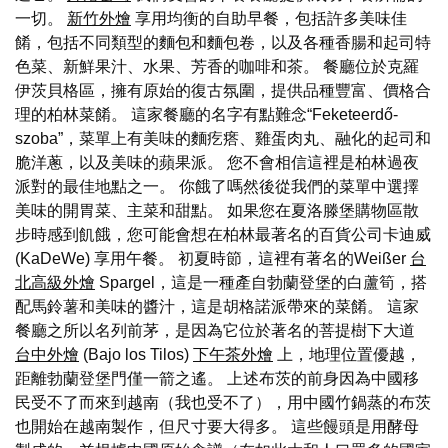
一切。
新竹外燴
享用均衡的自助早餐，包括許多美味佳
餚，包括不同類型的麵包和麵包卷，以及各種香腸和起司特
色菜、新鮮果汁、水果、芳香的咖啡和茶。 餐廳位於克羅
伊茨貝格區，擁有原始的復古氛圍，提供品種豐富、價格合
理的柏林菜餚。 這家餐廳的名字有點難念“Feketeerdő-
szoba”，菜單上有美味的麵疙瘩、雞蛋肉丸、融化的起司和
脆洋蔥，以及美味的蘋果派。 您不會相信這裡是柏林過夜
派對的最佳地點之一。 你餓了嗎然後從我們的菜單中選擇
美味的開胃菜、主菜和甜點。 如果您在夏洛滕堡購物區散
步時感到飢餓，您可能會想在柏林最著名的百貨公司卡迪威
(KaDeWe) 享用午餐。 初夏時節，這裡有著名的Weißer
台
北高級外燴
Spargel，這是一種產自勃蘭登堡的白蘆筍，搭
配馬鈴薯和美味的醬汁，這是胡格諾派帶來的菜餚。 這家
餐廳之所以名列前茅，是因為它位於著名的菩提樹下大道
台中外燴
(Bajo los Tilos)
下午茶外燴
上，地理位置優越，
距離勃蘭登堡門僅一箭之遙。 上述布茨的前身因為中國移
民受不了而來到越南（我也受不了），用中國竹鍋蒸的布茨
也開始在越南製作，但尺寸要大得多。 這些饅頭是用酵母