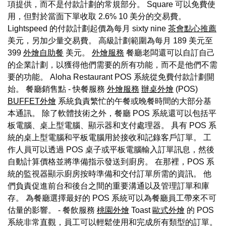
項提供，而不是付款計劃的常規部分。 Square 可以免費使
用，但對於當面下單收取 2.6% 10 美分的交易費。
Lightspeed 的付款計劃起價為每月 sixty nine
茶會點心推薦
美元，另加少量交易費。 高級計劃範圍為每月 189 美元至
399
外燴自助餐
美元。
外燴服務
餐廳老闆還可以自訂自己
的企業計劃，以獲得他們需要的所有功能，而不是他們不需
要的功能。 Aloha Restaurant POS 系統從免費付款計劃開
始。 餐廳銷售點 - 快餐服務
外燴服務
辦桌外燴
(POS)
BUFFET外燴
系統負責繁忙的午餐或晚餐時間的大部分基
本通訊。 除了軟體技術之外，餐廳 POS 系統還可以包括平
板電腦、桌上型電腦、顯示器和支付處理器。 具有 POS 系
統的桌上型電腦和平板電腦用於接收和記錄客戶訂單。 工
作人員可以透過 POS 桌子或平板電腦輸入訂單訊息，然後
自動計算價格並將準備指示發送到廚房。 在那裡，POS 系
統的監視器顯示廚房按時準備和交付訂單所需的資訊。 他
們負責促進前台和後台之間的重要溝通以及管理訂單和庫
存。 為餐廳選擇最好的 POS 系統可以為餐廳員工帶來不可
估量的影響。 - 餐飲服務
桃園外燴
Toast
歐式外燴
的 POS
系統非常直觀，員工可以輕鬆使用和完成所有類型的訂單。