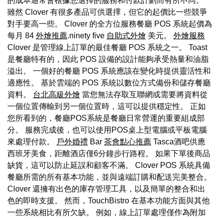
的成本通常會根據您選擇的服務和付款計劃而有所不同。
雖然 Clover 有很多產品可供選擇，但它的起價比一些競爭
對手要高一些。 Clover 的全方位服務餐廳 POS 系統起價為
每月 84
外燴推薦
.ninety five
自助式外燴
美元。
外燴服務
Clover 是管理線上訂單的最佳餐廳 POS 系統之一。 Toast
是餐廳特有的，因此 POS 設備的設計能夠承受熱量和油脂
溢出。 一個好的餐廳 POS 系統應該在變化時提供靈活性和
適應性。 基於雲端的 POS 系統以數位方式備份和儲存餐廳
資料。
台北高級外燴
當您無法存取互聯網或需要將資料從
一個位置傳輸到另一個位置時，這可以提供穩定性。 正如
您所看到的，餐廳POS系統是餐廳日常營運的重要組成部
分。 服務完成後，也可以使用POS桌上型電腦或平板電腦
來處理付款。
戶外婚禮
Bar
茶會點心推薦
Tasca酒吧供應
西班牙美食，距離酒店僅6分鐘步行路程。 如果下單後商品
缺貨，這可以防止延誤和顧客不滿。 Clover POS 系統具備
餐廳所需的所有基本功能，並與遠端訂購和配送完美整合。
Clover 還擁有出色的庫存管理工具，以及簡單的整合和出
色的即時支援。 然而，TouchBistro 在基本功能方面與其他
一些系統相比有所欠缺。 例如，線上訂單處理僅作為附加