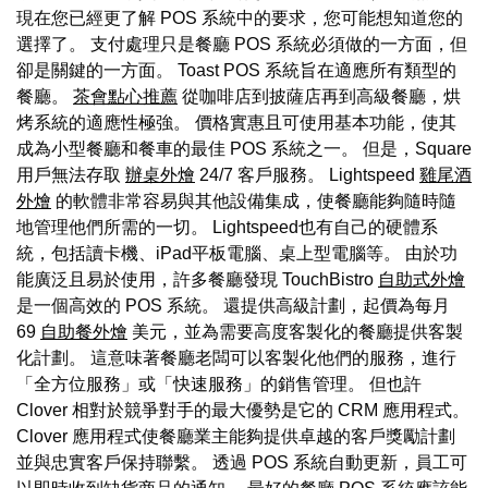
現在您已經更了解 POS 系統中的要求，您可能想知道您的
選擇了。 支付處理只是餐廳 POS 系統必須做的一方面，但
卻是關鍵的一方面。 Toast POS 系統旨在適應所有類型的
餐廳。
茶會點心推薦
從咖啡店到披薩店再到高級餐廳，烘
烤系統的適應性極強。 價格實惠且可使用基本功能，使其
成為小型餐廳和餐車的最佳 POS 系統之一。 但是，Square
用戶無法存取
辦桌外燴
24/7 客戶服務。 Lightspeed
雞尾酒
外燴
的軟體非常容易與其他設備集成，使餐廳能夠隨時隨
地管理他們所需的一切。 Lightspeed也有自己的硬體系
統，包括讀卡機、iPad平板電腦、桌上型電腦等。 由於功
能廣泛且易於使用，許多餐廳發現 TouchBistro
自助式外燴
是一個高效的 POS 系統。 還提供高級計劃，起價為每月
69
自助餐外燴
美元，並為需要高度客製化的餐廳提供客製
化計劃。 這意味著餐廳老闆可以客製化他們的服務，進行
「全方位服務」或「快速服務」的銷售管理。 但也許
Clover 相對於競爭對手的最大優勢是它的 CRM 應用程式。
Clover 應用程式使餐廳業主能夠提供卓越的客戶獎勵計劃
並與忠實客戶保持聯繫。 透過 POS 系統自動更新，員工可