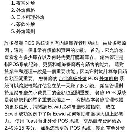
夜宵外燴
外燴價格
日本料理外燴
茶飲外燴
外燴籌劃
許多餐廳 POS 系統還具有內建庫存管理功能。 由於多種原
因，這是一個非常有價值和實用的功能。 首先，它允許您
查看您有多少庫存以及何時需要訂購新庫存。 銷售管理是
指POS系統記錄、更新和組織餐廳所有銷售的能力。 這對
於業主和經理來說是一個重要功能，因為它對於計算每日銷
售額至關重要。 您餐廳的
台北高級外燴
POS
外燴廚房
系
統可以讓您輕鬆評估您在某一天賺了多少錢。 銷售管理對
於追蹤餐廳欠小費員工的金額也至關重要。 餐廳 POS 系統
是餐廳依賴的眾多重要設備之一。 有關基本餐廳管理軟體
的更多信息，請閱讀 Ecwid 必備餐廳軟體指南。 或在
Ecwid 成功案例中了解 Ecwid 如何幫助餐廳擴大線上影響
力。 使用 Toast
台北外燴
POS 系統，交易處理費起價為
2.49% 15 美分。 如果您想更改 POS 系統，停止
苗栗外燴