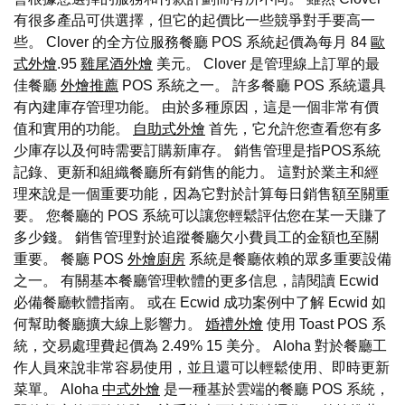
有很多產品可供選擇，但它的起價比一些競爭對手要高一
些。 Clover 的全方位服務餐廳 POS 系統起價為每月 84
歐
式外燴
.95
雞尾酒外燴
美元。 Clover 是管理線上訂單的最
佳餐廳
外燴推薦
POS 系統之一。 許多餐廳 POS 系統還具
有內建庫存管理功能。 由於多種原因，這是一個非常有價
值和實用的功能。
自助式外燴
首先，它允許您查看您有多
少庫存以及何時需要訂購新庫存。 銷售管理是指POS系統
記錄、更新和組織餐廳所有銷售的能力。 這對於業主和經
理來說是一個重要功能，因為它對於計算每日銷售額至關重
要。 您餐廳的 POS 系統可以讓您輕鬆評估您在某一天賺了
多少錢。 銷售管理對於追蹤餐廳欠小費員工的金額也至關
重要。 餐廳 POS
外燴廚房
系統是餐廳依賴的眾多重要設備
之一。 有關基本餐廳管理軟體的更多信息，請閱讀 Ecwid
必備餐廳軟體指南。 或在 Ecwid 成功案例中了解 Ecwid 如
何幫助餐廳擴大線上影響力。
婚禮外燴
使用 Toast POS 系
統，交易處理費起價為 2.49% 15 美分。 Aloha 對於餐廳工
作人員來說非常容易使用，並且還可以輕鬆使用、即時更新
菜單。 Aloha
中式外燴
是一種基於雲端的餐廳 POS 系統，