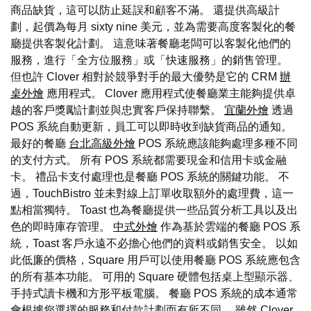
商品缺貨，這可以防止延誤和顧客不滿。 還提供高級計
劃，起價為每月 sixty nine 美元，並為需要高度客製化的餐
廳提供客製化計劃。 這意味著餐廳老闆可以客製化他們的
服務，進行「全方位服務」或「快速服務」的銷售管理。
但也許 Clover 相對於競爭對手的最大優勢是它的 CRM
辦
桌外燴
應用程式。 Clover 應用程式使餐廳業主能夠提供卓
越的客戶獎勵計劃並與忠實客戶保持聯繫。
宜蘭外燴
透過
POS 系統自動更新，員工可以即時收到缺貨商品的通知。
最好的餐廳
台北高級外燴
POS 系統應該能夠處理多種不同
的支付方式。 所有 POS 系統都需要現金和信用卡或金融
卡。 禮品卡支付處理也是餐廳 POS 系統的關鍵功能。 不
過，TouchBistro 並未對線上訂單收取額外的處理費，這一
點相當獨特。 Toast 也為餐廳提供一些品質分析工具以及出
色的即時庫存管理。
中式外燴
作為基於雲端的餐廳 POS 系
統，Toast 客戶永遠不必擔心他們的資料或銷售安全。 以如
此低廉的價格，Square 用戶可以使用餐廳 POS 系統應包含
的所有基本功能。 可用的 Square 硬體包括桌上型顯示器、
手持式讀卡機和方形平板電腦。 餐廳 POS 系統的成本通常
會根據您選擇的服務和付款計劃而有所不同。 雖然 Clover