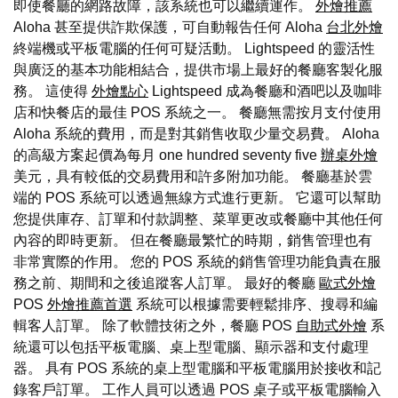
即使餐廳的網路故障，該系統也可以繼續運作。
外燴推薦
Aloha 甚至提供詐欺保護，可自動報告任何 Aloha
台北外燴
終端機或平板電腦的任何可疑活動。 Lightspeed 的靈活性
與廣泛的基本功能相結合，提供市場上最好的餐廳客製化服
務。 這使得
外燴點心
Lightspeed 成為餐廳和酒吧以及咖啡
店和快餐店的最佳 POS 系統之一。 餐廳無需按月支付使用
Aloha 系統的費用，而是對其銷售收取少量交易費。 Aloha
的高級方案起價為每月 one hundred seventy five
辦桌外燴
美元，具有較低的交易費用和許多附加功能。 餐廳基於雲
端的 POS 系統可以透過無線方式進行更新。 它還可以幫助
您提供庫存、訂單和付款調整、菜單更改或餐廳中其他任何
內容的即時更新。 但在餐廳最繁忙的時期，銷售管理也有
非常實際的作用。 您的 POS 系統的銷售管理功能負責在服
務之前、期間和之後追蹤客人訂單。 最好的餐廳
歐式外燴
POS
外燴推薦首選
系統可以根據需要輕鬆排序、搜尋和編
輯客人訂單。 除了軟體技術之外，餐廳 POS
自助式外燴
系
統還可以包括平板電腦、桌上型電腦、顯示器和支付處理
器。 具有 POS 系統的桌上型電腦和平板電腦用於接收和記
錄客戶訂單。 工作人員可以透過 POS 桌子或平板電腦輸入