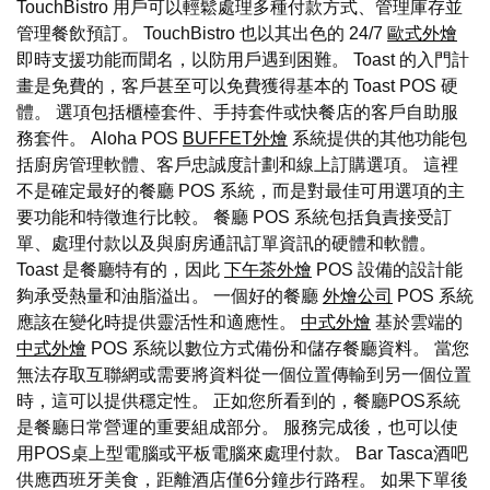
TouchBistro 用戶可以輕鬆處理多種付款方式、管理庫存並
管理餐飲預訂。 TouchBistro 也以其出色的 24/7
歐式外燴
即時支援功能而聞名，以防用戶遇到困難。 Toast 的入門計
畫是免費的，客戶甚至可以免費獲得基本的 Toast POS 硬
體。 選項包括櫃檯套件、手持套件或快餐店的客戶自助服
務套件。 Aloha POS
BUFFET外燴
系統提供的其他功能包
括廚房管理軟體、客戶忠誠度計劃和線上訂購選項。 這裡
不是確定最好的餐廳 POS 系統，而是對最佳可用選項的主
要功能和特徵進行比較。 餐廳 POS 系統包括負責接受訂
單、處理付款以及與廚房通訊訂單資訊的硬體和軟體。
Toast 是餐廳特有的，因此
下午茶外燴
POS 設備的設計能
夠承受熱量和油脂溢出。 一個好的餐廳
外燴公司
POS 系統
應該在變化時提供靈活性和適應性。
中式外燴
基於雲端的
中式外燴
POS 系統以數位方式備份和儲存餐廳資料。 當您
無法存取互聯網或需要將資料從一個位置傳輸到另一個位置
時，這可以提供穩定性。 正如您所看到的，餐廳POS系統
是餐廳日常營運的重要組成部分。 服務完成後，也可以使
用POS桌上型電腦或平板電腦來處理付款。 Bar Tasca酒吧
供應西班牙美食，距離酒店僅6分鐘步行路程。 如果下單後