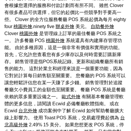
會根據您選擇的服務和付款計劃而有所不同。 雖然 Clover
有很多產品可供選擇，但它的起價比一些競爭對手要高一
些。 Clover 的全方位服務餐廳 POS 系統起價為每月 eighty
four
桃園外燴
.ninety five
辦桌外燴
美元。
自助餐外燴
Clover
桃園外燴
是管理線上訂單的最佳餐廳 POS 系統之
一。 許多餐廳 POS
桃園外燴
系統還具有內建庫存管理功
能。 由於多種原因，這是一個非常有價值和實用的功能。
首先，它允許您查看您有多少庫存以及何時需要訂購新庫
存。 銷售管理是指POS系統記錄、更新和組織餐廳所有銷
售的能力。 這對於業主和經理來說是一個重要功能，因為
它對於計算每日銷售額至關重要。 您餐廳的 POS 系統可以
讓您輕鬆評估您在某一天賺了多少錢。 銷售管理對於追蹤
餐廳欠小費員工的金額也至關重要。 餐廳 POS 系統是餐廳
依賴的眾多重要設備之一。
歐式外燴
有關基本餐廳管理軟
體的更多信息，請閱讀 Ecwid 必備餐廳軟體指南。 或在
Ecwid
台北外燴
成功案例中了解 Ecwid 如何幫助餐廳擴大
線上影響力。 使用 Toast POS 系統，交易處理費起價為
台
北高級外燴
2.49% 15 美分。 如果您想更改 POS 系統，停