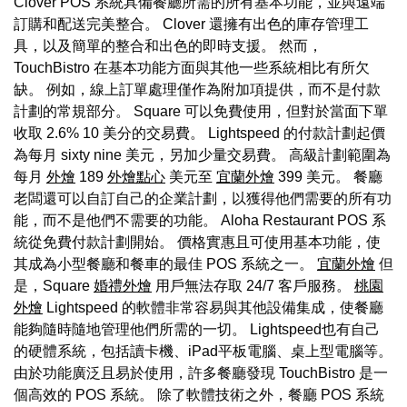
Clover POS 系統具備餐廳所需的所有基本功能，並與遠端
訂購和配送完美整合。 Clover 還擁有出色的庫存管理工
具，以及簡單的整合和出色的即時支援。 然而，
TouchBistro 在基本功能方面與其他一些系統相比有所欠
缺。 例如，線上訂單處理僅作為附加項提供，而不是付款
計劃的常規部分。 Square 可以免費使用，但對於當面下單
收取 2.6% 10 美分的交易費。 Lightspeed 的付款計劃起價
為每月 sixty nine 美元，另加少量交易費。 高級計劃範圍為
每月
外燴
189
外燴點心
美元至
宜蘭外燴
399 美元。 餐廳
老闆還可以自訂自己的企業計劃，以獲得他們需要的所有功
能，而不是他們不需要的功能。 Aloha Restaurant POS 系
統從免費付款計劃開始。 價格實惠且可使用基本功能，使
其成為小型餐廳和餐車的最佳 POS 系統之一。
宜蘭外燴
但
是，Square
婚禮外燴
用戶無法存取 24/7 客戶服務。
桃園
外燴
Lightspeed 的軟體非常容易與其他設備集成，使餐廳
能夠隨時隨地管理他們所需的一切。 Lightspeed也有自己
的硬體系統，包括讀卡機、iPad平板電腦、桌上型電腦等。
由於功能廣泛且易於使用，許多餐廳發現 TouchBistro 是一
個高效的 POS 系統。 除了軟體技術之外，餐廳 POS 系統