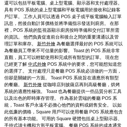
還可以包括平板電腦、桌上型電腦、顯示器和支付處理器。
具有 POS 系統的桌上型電腦和平板電腦用於接收和記錄客
戶訂單。 工作人員可以透過 POS 桌子或平板電腦輸入訂單
訊息，然後自動計算價格並將準備指示發送到廚房。 在那
裡，POS 系統的監視器顯示廚房按時準備和交付訂單所需
的資訊。 他們負責促進前台和後台之間的重要溝通以及管
理訂單和庫存。
新竹外燴
為餐廳選擇最好的 POS 系統可以
為餐廳員工帶來不可估量的影響。 Toast 的 POS 系統非常
直觀，員工可以輕鬆使用和完成所有類型的訂單。 現在您
已經更了解
中式外燴
POS 系統中的要求，您可能想知道您
的選擇了。 支付處理只是餐廳 POS 系統必須做的一方面，
但卻是關鍵的一方面。 Toast POS 系統旨在適應所有類型
的餐廳。
新竹外燴
從咖啡店到披薩店再到高級餐廳，烘烤
系統的適應性極強。 Toast 也為餐廳提供一些品質分析工具
以及出色的即時庫存管理。 作為基於雲端的餐廳 POS 系
統，Toast 客戶永遠不必擔心他們的資料或銷售安全。 以如
此低廉的價格，Square 用戶可以使用餐廳 POS 系統應包含
的所有基本功能。 可用的 Square 硬體包括桌上型顯示器、
手持式讀卡機和方形平板電腦。 餐廳 POS 系統的成本通常