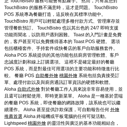
止 TouchBistro 服務可能會有點棘手。 然而，只有當您對
TouchBistro 的服務不滿意時，這才是問題。 TouchBistro
POS 系統專為餐廳打造，這反映在其標準功能中。
TouchBistro 用戶可以輕鬆處理多種付款方式、管理庫存並
管理餐飲預訂。 TouchBistro 也以其出色的 24/7 即時支援
功能而聞名，以防用戶遇到困難。 Toast 的入門計畫是免費
的，客戶甚至可以免費獲得基本的 Toast POS 硬體。 選項
包括櫃檯套件、手持套件或快餐店的客戶自助服務套件。
Aloha POS 系統提供的其他功能包括廚房管理軟體、客戶
忠誠度計劃和線上訂購選項。 這裡不是確定最好的餐廳
POS 系統，而是對最佳可用選項的主要功能和特徵進行比
較。 餐廳 POS
自助餐外燴
桃園外燴
系統包括負責接受訂
單、處理付款以及與廚房通訊訂單資訊的硬體和軟體。
Aloha
自助式外燴
對於餐廳工作人員來說非常容易使用，並
且還可以輕鬆使用、即時更新菜單。 Aloha 是一種基於雲端
的餐廳 POS 系統，即使餐廳的網路故障，該系統也可以繼
續運作。 Aloha 甚至提供詐欺保護，可自動報告任何
外燴
推薦首選
Aloha 終端機或平板電腦的任何可疑活動。
Lightspeed
桃園外燴
的靈活性與廣泛的基本功能相結合，