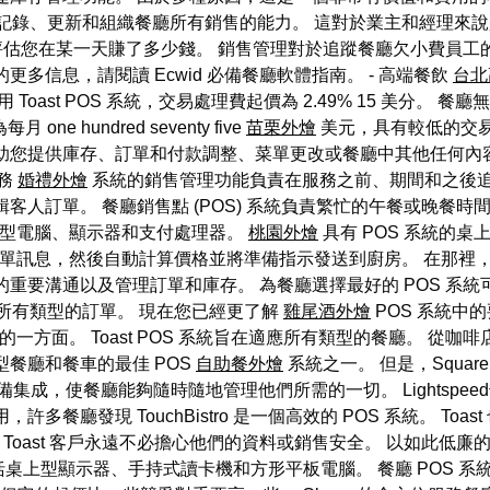
統記錄、更新和組織餐廳所有銷售的能力。 這對於業主和經理來
鬆評估您在某一天賺了多少錢。 銷售管理對於追蹤餐廳欠小費員工的
多信息，請閱讀 Ecwid 必備餐廳軟體指南。 - 高端餐飲
台北
用 Toast POS 系統，交易處理費起價為 2.49% 15 美分。 
e hundred seventy five
苗栗外燴
美元，具有較低的交易
助您提供庫存、訂單和付款調整、菜單更改或餐廳中其他任何內
服務
婚禮外燴
系統的銷售管理功能負責在服務之前、期間和之後追
人訂單。 餐廳銷售點 (POS) 系統負責繁忙的午餐或晚餐時
型電腦、顯示器和支付處理器。
桃園外燴
具有 POS 系統的
訂單訊息，然後自動計算價格並將準備指示發送到廚房。 在那裡，
要溝通以及管理訂單和庫存。 為餐廳選擇最好的 POS 系統可以
成所有類型的訂單。 現在您已經更了解
雞尾酒外燴
POS 系統中
的一方面。 Toast POS 系統旨在適應所有類型的餐廳。 
餐廳和餐車的最佳 POS
自助餐外燴
系統之一。 但是，Square
集成，使餐廳能夠隨時隨地管理他們所需的一切。 Lightspee
餐廳發現 TouchBistro 是一個高效的 POS 系統。 T
Toast 客戶永遠不必擔心他們的資料或銷售安全。 以如此低廉的價
體包括桌上型顯示器、手持式讀卡機和方形平板電腦。 餐廳 POS