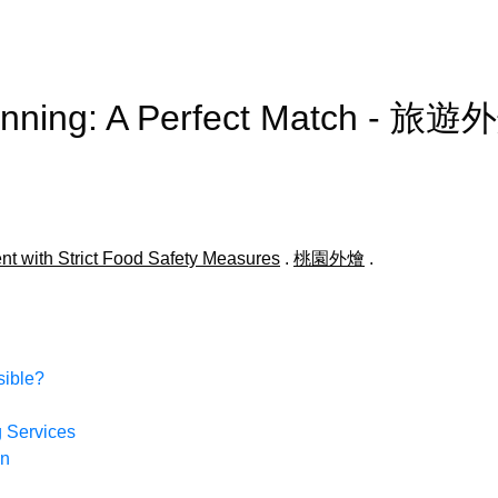
lanning: A Perfect Match - 旅遊
nt with Strict Food Safety Measures
.
桃園外燴
.
sible?
g Services
on