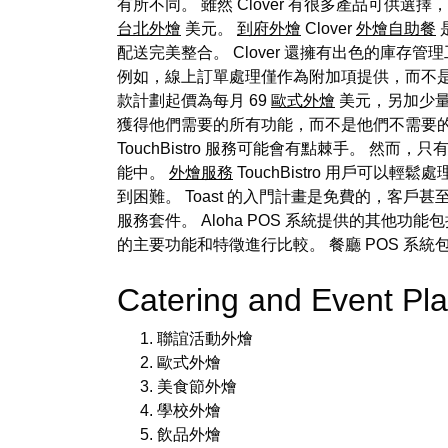
有所不同。 雖然 Clover 有很多產品可供選擇
台北外燴
美元。
到府外燴
Clover
外燴自助餐
配送完美整合。 Clover 還擁有出色的庫存管
例如，線上訂單處理僅作為附加項提供，而不是付款計劃
款計劃起價為每月 69
歐式外燴
美元，另加少量交
獲得他們需要的所有功能，而不是他們不需要的功
TouchBistro 服務可能會有點棘手。 然而，只
能中。
外燴服務
TouchBistro 用戶可以輕
到困難。 Toast 的入門計畫是免費的，客戶
服務套件。 Aloha POS 系統提供的其他
的主要功能和特徵進行比較。 餐廳 POS 
Catering and Event P
聯誼活動外燴
歐式外燴
美食節外燴
學校外燴
飲品外燴