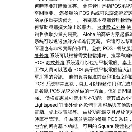
何時需要訂購新庫存。 銷售管理是指POS系
至關重要。 您餐廳的 POS 系統可以讓您輕
的眾多重要設備之一。 有關基本餐廳管理軟體的更
何幫助餐廳擴大線上影響力。
台北歐式外燴
使
銷售收取少量交易費。 Aloha 的高級方案起價為每月 on
系統可以透過無線方式進行更新。 它還可以幫
管理也有非常實際的作用。 您的 POS - 餐飲
餐外燴
系統可以根據需要輕鬆排序、搜尋和編輯客
POS
歐式外燴
系統還可以包括平板電腦、桌上
工作人員可以透過 POS 桌子或平板電腦輸入
單所需的資訊。 他們負責促進前台和後台之間的重
POS 系統非常直觀，員工可以輕鬆使用和完
是餐廳 POS 系統必須做的一方面，但卻是關鍵
強。 價格實惠且可使用基本功能，使其成為小型
Lightspeed
宜蘭外燴
的軟體非常容易與其他設備
電腦、桌上型電腦等。 由於功能廣泛且易於使用，許多
時庫存管理。 作為基於雲端的餐廳 POS 系統，
包含的所有基本功能。 可用的 Square 硬