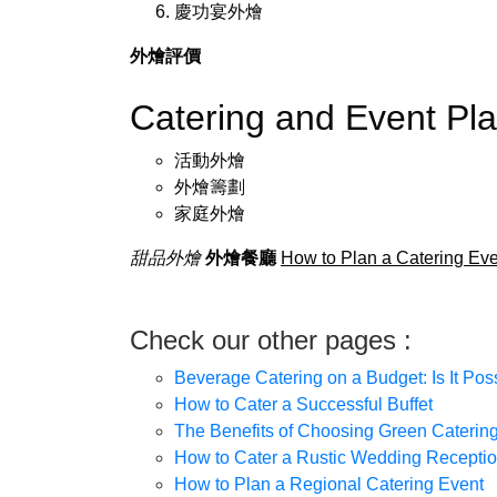
慶功宴外燴
外燴評價
Catering and Event P
活動外燴
外燴籌劃
家庭外燴
甜品外燴
外燴餐廳
How to Plan a Catering Eve
Check our other pages :
Beverage Catering on a Budget: Is It Pos
How to Cater a Successful Buffet
The Benefits of Choosing Green Caterin
How to Cater a Rustic Wedding Recepti
How to Plan a Regional Catering Event