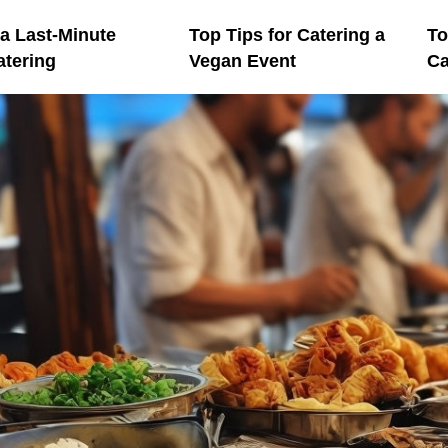
a Last-Minute
Top Tips for Catering a
To
atering
Vegan Event
Ca