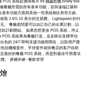
 POS 系統起價為每月 84
桃園外燴
.ninety five
 系統具備餐廳所需的所有基本功能，並與遠端訂購和
ro 在基本功能方面與其他一些系統相比有所欠缺。
% 10 美分的交易費。 Lightspeed 的付
元。 餐廳老闆還可以自訂自己的企業計劃，以
付款計劃開始。 如果您想更改 POS 系統，停止
istro POS 系統專為餐廳打造，這反映在其標準功
也以其出色的 24/7 即時支援功能而聞名，以防用戶遇
選項包括櫃檯套件、手持套件或快餐店的客戶自助
確定最好的餐廳 POS 系統，而是對最佳可用選項
軟體。
香檳外燴
- 餐飲管理
外燴