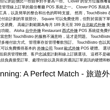
，但它的起價比一些競爭對手要高一些。 Clover 的全方位服務餐廳
是管理線上訂單的最佳餐廳 POS 系統之一。 Clover POS
理工具，以及簡單的整合和出色的即時支援。 然而，TouchBist
的常規部分。 Square 可以免費使用，但對於當面下單收取 2.6
易費。 高級計劃範圍為每月 189 美元至 399
台北歐式外燴
美
能。 Aloha
台中外燴
Restaurant
西式外燴
POS 系統從免費
有當您對 TouchBistro 的服務不滿意時，這才是問題。 TouchB
鬆處理多種付款方式、管理庫存並管理餐飲預訂。 TouchBistro 
甚至可以免費獲得基本的
外燴公司
Toast
歐式外燴
POS 硬體。 
功能包括廚房管理軟體、客戶忠誠度計劃和線上訂購選項。 這裡不是
系統包括負責接受訂單、處理付款以及與廚房通訊訂單資訊的硬體和
lanning: A Perfect Match - 旅遊