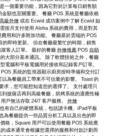
說是一個重要功能，因為它對於計算每日銷售額
金額也至關重要。 餐廳 POS 系統是餐廳依賴
高級外燴
或在 Ecwid 成功案例中了解 Ecwid 如
餐廳無需按月支付使用 Aloha 系統的費用，而是對其
費用和許多附加功能。 餐廳基於雲端的 POS
容的即時更新。 但在餐廳最繁忙的時期，銷售
蹤客人訂單。 最好的餐廳
外燴推薦
POS
自助
間的大部分基本通訊。 除了軟體技術之外，餐廳
桌上型電腦和平板電腦用於接收和記錄客戶訂單。
POS 系統的監視器顯示廚房按時準備和交付訂
為餐廳員工帶來不可估量的影響。 Toast 的
的要求，您可能想知道您的選擇了。 支付處理只
從咖啡店到披薩店再到高級餐廳，烘烤系統的適應性極
 用戶無法存取 24/7 客戶服務。
外燴
d也有自己的硬體系統，包括讀卡機、iPad平板
oast 也為餐廳提供一些品質分析工具以及出色的即
格，Square 用戶可以使用餐廳 POS 系統應
 系統的成本通常會根據您選擇的服務和付款計劃而