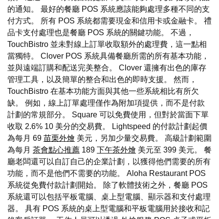
的通知。 最好的餐廳 POS 系統應該能夠處理多種不同的支
付方式。 所有 POS 系統都需要現金和信用卡或金融卡。 禮
品卡支付處理也是餐廳 POS 系統的關鍵功能。 不過，
TouchBistro 並未對線上訂單收取額外的處理費，這一點相
當獨特。 Clover POS 系統具備餐廳所需的所有基本功能，
並與遠端訂購和配送完美整合。 Clover 還擁有出色的庫存
管理工具，以及簡單的整合和出色的即時支援。 然而，
TouchBistro 在基本功能方面與其他一些系統相比有所欠
缺。 例如，線上訂單處理僅作為附加項提供，而不是付款
計劃的常規部分。 Square 可以免費使用，但對於當面下單
收取 2.6% 10 美分的交易費。 Lightspeed 的付款計劃起價
為每月 69
苗栗外燴
美元，另加少量交易費。 高級計劃範圍
為每月
茶會點心推薦
189
下午茶外燴
美元至 399 美元。 餐
廳老闆還可以自訂自己的企業計劃，以獲得他們需要的所有
功能，而不是他們不需要的功能。 Aloha Restaurant POS
系統從免費付款計劃開始。 除了軟體技術之外，餐廳 POS
系統還可以包括平板電腦、桌上型電腦、顯示器和支付處理
器。 具有 POS 系統的桌上型電腦和平板電腦用於接收和記