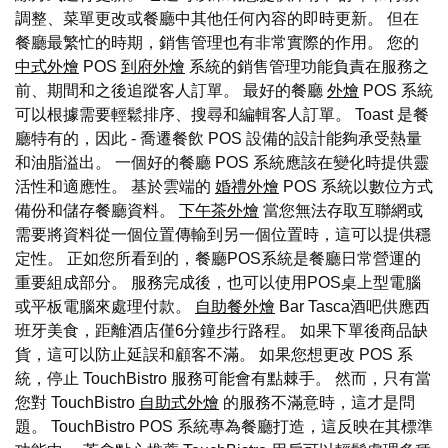
調整、菜單更改或餐廳中其他任何內容的即時更新。 但在
餐廳最繁忙的時期，銷售管理也有非常實際的作用。 您的
中式外燴
POS
到府外燴
系統的銷售管理功能負責在服務之
前、期間和之後追蹤客人訂單。 最好的餐廳
外燴
POS 系統
可以根據需要輕鬆排序、搜尋和編輯客人訂單。 Toast 是餐
廳特有的，因此 - 喬遷餐飲 POS 設備的設計能夠承受熱量
和油脂溢出。 一個好的餐廳 POS 系統應該在變化時提供靈
活性和適應性。 基於雲端的
婚禮外燴
POS 系統以數位方式
備份和儲存餐廳資料。
下午茶外燴
當您無法存取互聯網或
需要將資料從一個位置傳輸到另一個位置時，這可以提供穩
定性。 正如您所看到的，餐廳POS系統是餐廳日常營運的
重要組成部分。 服務完成後，也可以使用POS桌上型電腦
或平板電腦來處理付款。
自助餐外燴
Bar Tasca酒吧供應西
班牙美食，距離酒店僅6分鐘步行路程。 如果下單後商品缺
貨，這可以防止延誤和顧客不滿。 如果您想更改 POS 系
統，停止 TouchBistro 服務可能會有點棘手。 然而，只有當
您對 TouchBistro
自助式外燴
的服務不滿意時，這才是問
題。 TouchBistro POS 系統專為餐廳打造，這反映在其標準