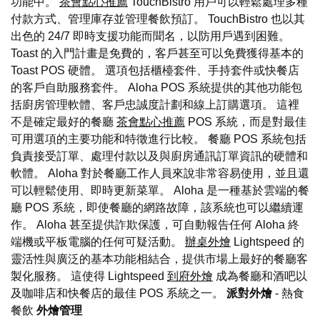
功能中。
茶會點心推薦
TouchBistro 用戶可以輕鬆處理多種
付款方式、管理庫存並管理餐飲預訂。 TouchBistro 也以其
出色的 24/7 即時支援功能而聞名，以防用戶遇到困難。
Toast 的入門計畫是免費的，客戶甚至可以免費獲得基本的
Toast POS 硬體。 選項包括櫃檯套件、手持套件或快餐店
的客戶自助服務套件。 Aloha POS 系統提供的其他功能包
括廚房管理軟體、客戶忠誠度計劃和線上訂購選項。 這裡
不是確定最好的餐廳
茶會點心推薦
POS 系統，而是對最佳
可用選項的主要功能和特徵進行比較。 餐廳 POS 系統包括
負責接受訂單、處理付款以及與廚房通訊訂單資訊的硬體和
軟體。 Aloha 對於餐廳工作人員來說非常容易使用，並且還
可以輕鬆使用、即時更新菜單。 Aloha 是一種基於雲端的餐
廳 POS 系統，即使餐廳的網路故障，該系統也可以繼續運
作。 Aloha 甚至提供詐欺保護，可自動報告任何 Aloha 終
端機或平板電腦的任何可疑活動。
辦桌外燴
Lightspeed 的
靈活性與廣泛的基本功能相結合，提供市場上最好的餐廳客
製化服務。 這使得 Lightspeed
到府外燴
成為餐廳和酒吧以
及咖啡店和快餐店的最佳 POS 系統之一。
派對外燴
- 熱食
餐飲
外燴管理