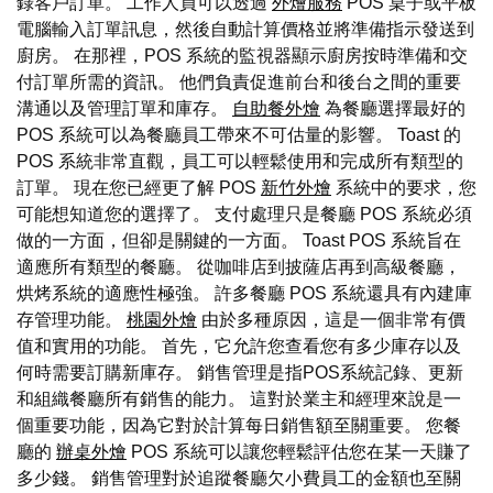
錄客戶訂單。 工作人員可以透過
外燴服務
POS 桌子或平板
電腦輸入訂單訊息，然後自動計算價格並將準備指示發送到
廚房。 在那裡，POS 系統的監視器顯示廚房按時準備和交
付訂單所需的資訊。 他們負責促進前台和後台之間的重要
溝通以及管理訂單和庫存。
自助餐外燴
為餐廳選擇最好的
POS 系統可以為餐廳員工帶來不可估量的影響。 Toast 的
POS 系統非常直觀，員工可以輕鬆使用和完成所有類型的
訂單。 現在您已經更了解 POS
新竹外燴
系統中的要求，您
可能想知道您的選擇了。 支付處理只是餐廳 POS 系統必須
做的一方面，但卻是關鍵的一方面。 Toast POS 系統旨在
適應所有類型的餐廳。 從咖啡店到披薩店再到高級餐廳，
烘烤系統的適應性極強。 許多餐廳 POS 系統還具有內建庫
存管理功能。
桃園外燴
由於多種原因，這是一個非常有價
值和實用的功能。 首先，它允許您查看您有多少庫存以及
何時需要訂購新庫存。 銷售管理是指POS系統記錄、更新
和組織餐廳所有銷售的能力。 這對於業主和經理來說是一
個重要功能，因為它對於計算每日銷售額至關重要。 您餐
廳的
辦桌外燴
POS 系統可以讓您輕鬆評估您在某一天賺了
多少錢。 銷售管理對於追蹤餐廳欠小費員工的金額也至關