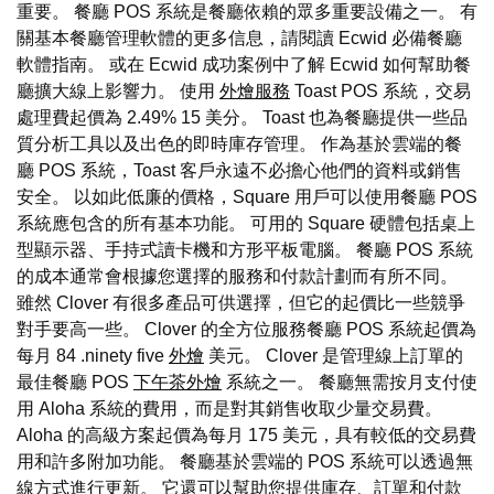
重要。 餐廳 POS 系統是餐廳依賴的眾多重要設備之一。 有
關基本餐廳管理軟體的更多信息，請閱讀 Ecwid 必備餐廳
軟體指南。 或在 Ecwid 成功案例中了解 Ecwid 如何幫助餐
廳擴大線上影響力。 使用
外燴服務
Toast POS 系統，交易
處理費起價為 2.49% 15 美分。 Toast 也為餐廳提供一些品
質分析工具以及出色的即時庫存管理。 作為基於雲端的餐
廳 POS 系統，Toast 客戶永遠不必擔心他們的資料或銷售
安全。 以如此低廉的價格，Square 用戶可以使用餐廳 POS
系統應包含的所有基本功能。 可用的 Square 硬體包括桌上
型顯示器、手持式讀卡機和方形平板電腦。 餐廳 POS 系統
的成本通常會根據您選擇的服務和付款計劃而有所不同。
雖然 Clover 有很多產品可供選擇，但它的起價比一些競爭
對手要高一些。 Clover 的全方位服務餐廳 POS 系統起價為
每月 84 .ninety five
外燴
美元。 Clover 是管理線上訂單的
最佳餐廳 POS
下午茶外燴
系統之一。 餐廳無需按月支付使
用 Aloha 系統的費用，而是對其銷售收取少量交易費。
Aloha 的高級方案起價為每月 175 美元，具有較低的交易費
用和許多附加功能。 餐廳基於雲端的 POS 系統可以透過無
線方式進行更新。 它還可以幫助您提供庫存、訂單和付款