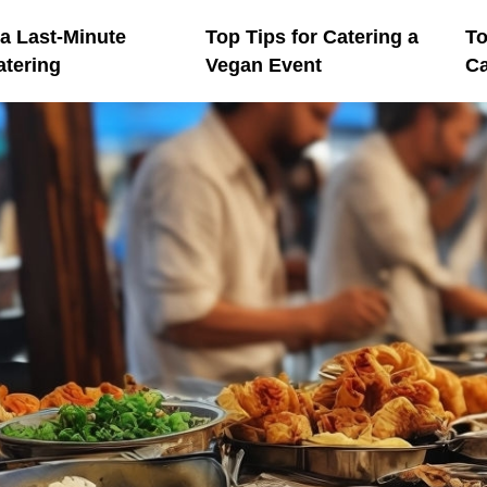
a Last-Minute
Top Tips for Catering a
To
atering
Vegan Event
Ca