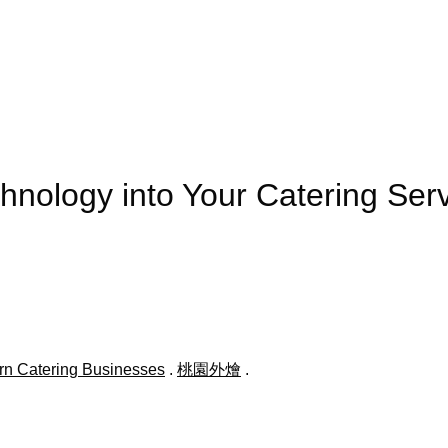
echnology into Your Catering
rn Catering Businesses
.
桃園外燴
.