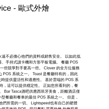
Service - 歐式外燴
客戶永遠不必擔心他們的資料或銷售安全。 以如此低
示器、手持式讀卡機和方形平板電腦。 餐廳 POS
些競爭對手要高一些。 Clover 的全方位服務
心
POS 系統之一。 Toast 是餐廳特有的，因此
時提供靈活性和適應性。 基於雲端的 POS 系
時，這可以提供穩定性。 正如您所看到的，餐
ar Tasca酒吧供應西班牙美食，距離酒店僅
餐廳和餐車的最佳 POS 系統之一。 但是，
他們所需的一切。 Lightspeed也有自己的硬體
個高效的 POS - 節日餐點
苗栗外燴
外燴廚房