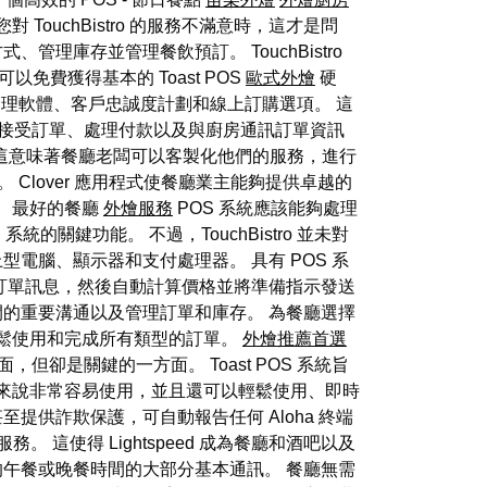
對 TouchBistro 的服務不滿意時，這才是問
方式、管理庫存並管理餐飲預訂。 TouchBistro
以免費獲得基本的 Toast POS
歐式外燴
硬
房管理軟體、客戶忠誠度計劃和線上訂購選項。 這
負責接受訂單、處理付款以及與廚房通訊訂單資訊
劃。 這意味著餐廳老闆可以客製化他們的服務，進行
 Clover 應用程式使餐廳業主能夠提供卓越的
。 最好的餐廳
外燴服務
POS 系統應該能夠處理
 系統的關鍵功能。 不過，TouchBistro 並未對
電腦、顯示器和支付處理器。 具有 POS 系
入訂單訊息，然後自動計算價格並將準備指示發送
間的重要溝通以及管理訂單和庫存。 為餐廳選擇
輕鬆使用和完成所有類型的訂單。
外燴推薦首選
但卻是關鍵的一方面。 Toast POS 系統旨
人員來說非常容易使用，並且還可以輕鬆使用、即時
甚至提供詐欺保護，可自動報告任何 Aloha 終端
 這使得 Lightspeed 成為餐廳和酒吧以及
忙的午餐或晚餐時間的大部分基本通訊。 餐廳無需