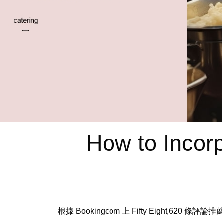
How to Incorp
根據 Bookingcom 上 Fifty Eight,620 