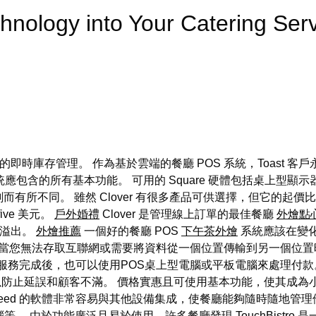
chnology into Your Catering 
色的即時庫存管理。 作為基於雲端的餐廳 POS 系統，Toast 
 系統應包含的所有基本功能。 可用的 Square 硬體包括桌上型顯
所不同。 雖然 Clover 有很多產品可供選擇，但它的起價比一
y five 美元。
戶外婚禮
Clover 是管理線上訂單的最佳餐廳
外燴點
脂溢出。
外燴推薦
一個好的餐廳 POS
下午茶外燴
系統應該在變化
當您無法存取互聯網或需要將資料從一個位置傳輸到另一個位置
務完成後，也可以使用POS桌上型電腦或平板電腦來處理付款。 B
防止延誤和顧客不滿。 價格實惠且可使用基本功能，使其成為小型
ightspeed 的軟體非常容易與其他設備集成，使餐廳能夠隨時隨地管理
 由於功能廣泛且易於使用，許多餐廳發現 TouchBistro 是一