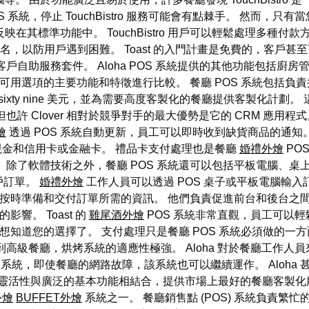
 系統，停止 TouchBistro 服務可能會有點棘手。 然而，只有當您
，這反映在其標準功能中。 TouchBistro 用戶可以輕鬆處理多種付款
名，以防用戶遇到困難。 Toast 的入門計畫是免費的，客戶甚至可
戶自助服務套件。 Aloha POS 系統提供的其他功能包括廚
佳可用選項的主要功能和特徵進行比較。 餐廳 POS 系統包括
ixty nine 美元，並為需要高度客製化的餐廳提供客製化計
 Clover 相對於競爭對手的最大優勢是它的 CRM 應用程式。
燴
透過 POS 系統自動更新，員工可以即時收到缺貨商品的通知
要現金和信用卡或金融卡。 禮品卡支付處理也是餐廳
婚禮外燴
POS
除了軟體技術之外，餐廳 POS 系統還可以包括平板電腦、桌上型
戶訂單。
婚禮外燴
工作人員可以透過 POS 桌子或平板電腦輸
廚房按時準備和交付訂單所需的資訊。 他們負責促進前台和後台之
響。 Toast 的
雞尾酒外燴
POS 系統非常直觀，員工可以
知道您的選擇了。 支付處理只是餐廳 POS 系統必須做的一方面，
高級餐廳，烘烤系統的適應性極強。 Aloha 對於餐廳工作
OS 系統，即使餐廳的網路故障，該系統也可以繼續運作。 Aloha 
d 的靈活性與廣泛的基本功能相結合，提供市場上最好的餐廳客製化服務。
外燴
BUFFET外燴
系統之一。 餐廳銷售點 (POS) 系統負責繁