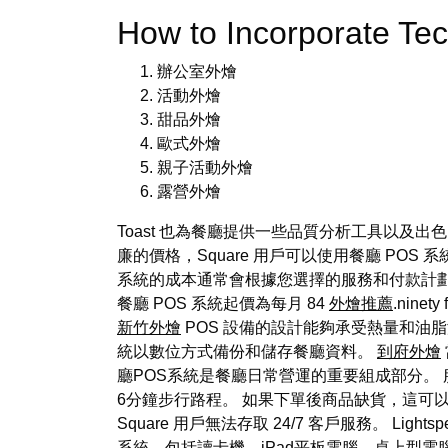
How to Incorporate Te
辦公室外燴
活動外燴
甜品外燴
歐式外燴
親子活動外燴
露營外燴
Toast 也為餐廳提供一些品質分析工具以及出
廉的價格，Square 用戶可以使用餐廳 POS
系統的成本通常會根據您選擇的服務和付款計劃而有
餐廳 POS 系統起價為每月 84
外燴推薦
.ninet
新竹外燴
POS 設備的設計能夠承受熱量和油
統以數位方式備份和儲存餐廳資料。
到府外燴
廳POS系統是餐廳日常營運的重要組成部分。 服
6分鐘步行路程。 如果下單後商品缺貨，這可以
Square 用戶無法存取 24/7 客戶服務。 L
系統，包括讀卡機、iPad平板電腦、桌上型電腦等。