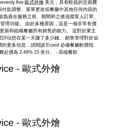
nty five
歐式外燴
美元，具有較低的交易費
單和付款調整、菜單更改或餐廳中其他任何內容的
功能負責在服務之前、期間和之後追蹤客人訂單。
庫存管理功能。 由於多種原因，這是一個非常有價
、更新和組織餐廳所有銷售的能力。 這對於業主
輕鬆評估您在某一天賺了多少錢。 銷售管理對於追
更多信息，請閱讀 Ecwid 必備餐廳軟體指
起價為 2.49% 15 美分。
- 高端餐飲
Service - 歐式外燴
Service - 歐式外燴