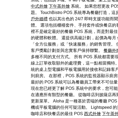
中式外燴
下午茶外燴
系統。 如果您想更改 POS
題。 TouchBistro POS 系統專為餐廳打造
戶外婚禮
也以其出色的 24/7 即時支援功能而聞
體。 選項包括櫃檯套件、手持套件或快餐店的客
裡不是確定最好的餐廳 POS 系統，而是對最
的硬體和軟體。 還提供高級計劃，起價為每月 s
「全方位服務」或「快速服務」的銷售管理。 但也許
客戶獎勵計劃並與忠實客戶保持聯繫。
餐廳外
多種不同的支付方式。 所有 POS 系統都需
線上訂單收取額外的處理費，這一點相當獨特。 
統的桌上型電腦和平板電腦用於接收和記錄客
到廚房。 在那裡，POS 系統的監視器顯示
最好的 POS 系統可以為餐廳員工帶來不可估量的影
現在您已經更了解 POS 系統中的要求，您可能想
在適應所有類型的餐廳。 從咖啡店到披薩店再到
更新菜單。 Aloha 是一種基於雲端的餐廳 P
機或平板電腦的任何可疑活動。 Lightspee
咖啡店和快餐店的最佳 POS
西式外燴
下午茶