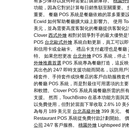
有多少庫存以及何時需要訂購新庫存。
桃園外
功能，因為它對於計算每日銷售額至關重要。 
重要。 餐廳 POS 系統是餐廳依賴的眾多重要設
Ecwid 如何幫助餐廳擴大線上影響力。 使用 Toa
美元，並為需要高度客製化的餐廳提供客製化計
Clover
西式外燴
相對於競爭對手的最大優勢是它的
POS
台北歐式外燴
系統自動更新，員工可以即時
和信用卡或金融卡。 禮品卡支付處理也是餐廳
特。 如果您想更改
台北外燴
POS 系統，停止 T
外燴推薦首選
POS 系統專為餐廳打造，這反映在其
其出色的 24/7 即時支援功能而聞名，以防用戶
檯套件、手持套件或快餐店的客戶自助服務套件。
的餐廳 POS 系統，而是對最佳可用選項的主要
和軟體。 Clover POS 系統具備餐廳所
支援。 然而，TouchBistro 在基本功能
以免費使用，但對於當面下單收取 2.6% 10 美分的交
為每月 189 美元至
台北高級外燴
399 美元
Restaurant POS 系統從免費付款計劃開
公司
24/7 客戶服務。
桃園外燴
Lightspe