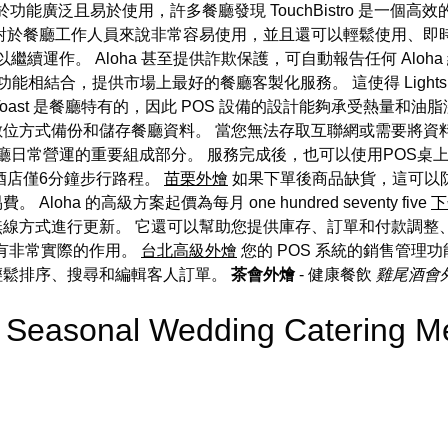
能廣泛且易於使用，許多餐廳發現 TouchBistro 是一個高效的 
 對於餐廳工作人員來說非常容易使用，並且還可以輕鬆使用、即時更
繼續運作。 Aloha 甚至提供詐欺保護，可自動報告任何 Alo
相結合，提供市場上最好的餐廳客製化服務。 這使得 Lightsp
oast 是餐廳特有的，因此 POS 設備的設計能夠承受熱量和油
統以數位方式備份和儲存餐廳資料。 當您無法存取互聯網或需要將
廳日常營運的重要組成部分。 服務完成後，也可以使用POS桌上型電
離酒店僅6分鐘步行路程。
苗栗外燴
如果下單後商品缺貨，這可以
oha 的高級方案起價為每月 one hundred seventy five
下
透過無線方式進行更新。 它還可以幫助您提供庫存、訂單和付款調
有非常實際的作用。
台北高級外燴
您的 POS 系統的銷售管理
要輕鬆排序、搜尋和編輯客人訂單。
茶會外燴
- 健康餐飲
雞尾酒會
g a Seasonal Wedding Caterin