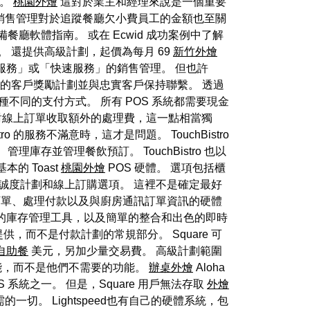
力。
桃園外燴
這對於業主和經理來說是一個重要
 銷售管理對於追蹤餐廳欠小費員工的金額也至關
餐廳軟體指南。 或在 Ecwid 成功案例中了解
美分。 還提供高級計劃，起價為每月 69
新竹外燴
服務」或「快速服務」的銷售管理。 但也許
卓越的客戶獎勵計劃並與忠實客戶保持聯繫。 透過
不同的支付方式。 所有 POS 系統都需要現金
o 並未對線上訂單收取額外的處理費，這一點相當獨
tro 的服務不滿意時，這才是問題。 TouchBistro
理庫存並管理餐飲預訂。 TouchBistro 也以
的 Toast
桃園外燴
POS 硬體。 選項包括櫃
忠誠度計劃和線上訂購選項。 這裡不是確定最好
單、處理付款以及與廚房通訊訂單資訊的硬體
有出色的庫存管理工具，以及簡單的整合和出色的即時
供，而不是付款計劃的常規部分。 Square 可
自助餐
美元，另加少量交易費。 高級計劃範圍
功能，而不是他們不需要的功能。
辦桌外燴
Aloha
 系統之一。 但是，Square 用戶無法存取
外燴
一切。 Lightspeed也有自己的硬體系統，包