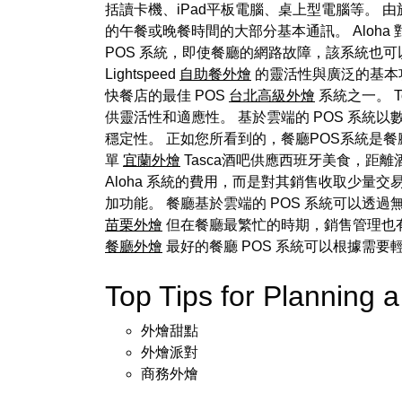
括讀卡機、iPad平板電腦、桌上型電腦等。 由於功
的午餐或晚餐時間的大部分基本通訊。 Aloha
POS 系統，即使餐廳的網路故障，該系統也可以
Lightspeed
自助餐外燴
的靈活性與廣泛的基本功能
快餐店的最佳 POS
台北高級外燴
系統之一。 T
供靈活性和適應性。 基於雲端的 POS 系
穩定性。 正如您所看到的，餐廳POS系統是餐
單
宜蘭外燴
Tasca酒吧供應西班牙美食，距
Aloha 系統的費用，而是對其銷售收取少量交易費。 Al
加功能。 餐廳基於雲端的 POS 系統可以
苗栗外燴
但在餐廳最繁忙的時期，銷售管理也
餐廳外燴
最好的餐廳 POS 系統可以根據需
Top Tips for Plannin
外燴甜點
外燴派對
商務外燴