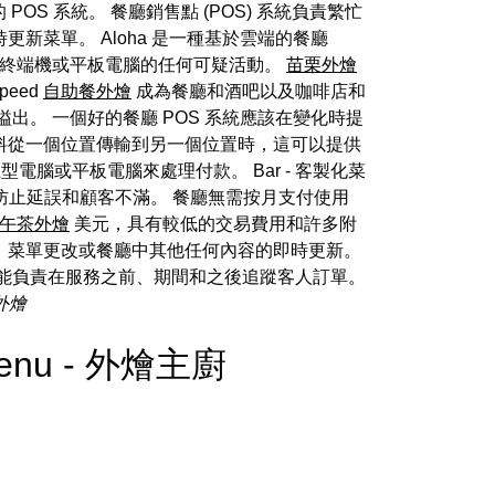
POS 系統。 餐廳銷售點 (POS) 系統負責繁忙
新菜單。 Aloha 是一種基於雲端的餐廳
ha 終端機或平板電腦的任何可疑活動。
苗栗外燴
eed
自助餐外燴
成為餐廳和酒吧以及咖啡店和
脂溢出。 一個好的餐廳 POS 系統應該在變化時提
資料從一個位置傳輸到另一個位置時，這可以提供
腦或平板電腦來處理付款。 Bar - 客製化菜
防止延誤和顧客不滿。 餐廳無需按月支付使用
午茶外燴
美元，具有較低的交易費用和許多附
整、菜單更改或餐廳中其他任何內容的即時更新。
功能負責在服務之前、期間和之後追蹤客人訂單。
外燴
g Menu - 外燴主廚