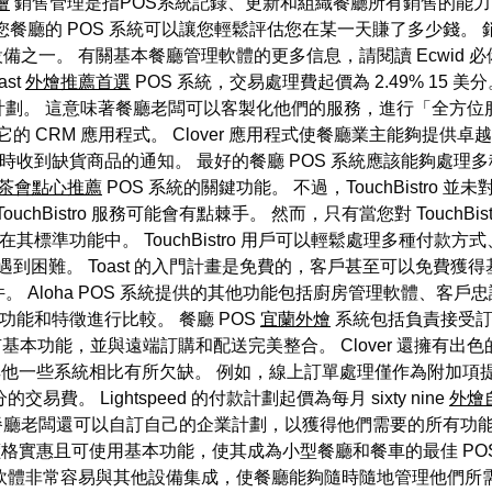
燴
銷售管理是指POS系統記錄、更新和組織餐廳所有銷售的能
您餐廳的 POS 系統可以讓您輕鬆評估您在某一天賺了多少錢。
備之一。 有關基本餐廳管理軟體的更多信息，請閱讀 Ecwid 必備
st
外燴推薦首選
POS 系統，交易處理費起價為 2.49% 15 
劃。 這意味著餐廳老闆可以客製化他們的服務，進行「全方位
 CRM 應用程式。 Clover 應用程式使餐廳業主能夠提供
收到缺貨商品的通知。 最好的餐廳 POS 系統應該能夠處理多種
茶會點心推薦
POS 系統的關鍵功能。 不過，TouchBistr
ouchBistro 服務可能會有點棘手。 然而，只有當您對 TouchBis
標準功能中。 TouchBistro 用戶可以輕鬆處理多種付款方式、管
遇到困難。 Toast 的入門計畫是免費的，客戶甚至可以免費獲得基本
 Aloha POS 系統提供的其他功能包括廚房管理軟體、客戶
功能和特徵進行比較。 餐廳 POS
宜蘭外燴
系統包括負責接受訂
需的所有基本功能，並與遠端訂購和配送完美整合。 Clover 還擁
方面與其他一些系統相比有所欠缺。 例如，線上訂單處理僅作為附加項提
易費。 Lightspeed 的付款計劃起價為每月 sixty nine
外燴
。 餐廳老闆還可以自訂自己的企業計劃，以獲得他們需要的所有
始。 價格實惠且可使用基本功能，使其成為小型餐廳和餐車的最佳 POS
ed 的軟體非常容易與其他設備集成，使餐廳能夠隨時隨地管理他們所需的