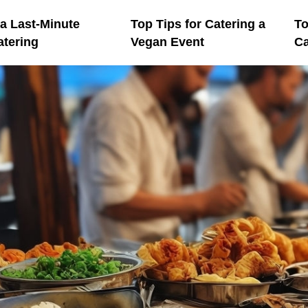
a Last-Minute
Top Tips for Catering a
To
atering
Vegan Event
Ca