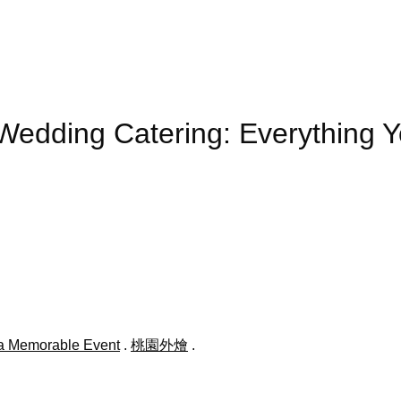
 Wedding Catering: Everything 
 a Memorable Event
.
桃園外燴
.