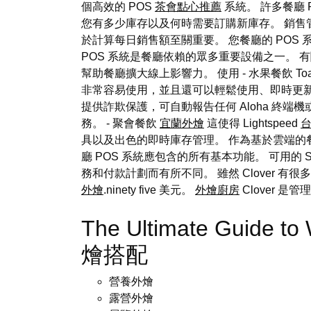
個高效的 POS
茶會點心推薦
系統。 許多餐廳
您有多少庫存以及何時需要訂購新庫存。 銷售
於計算每日銷售額至關重要。 您餐廳的 POS
POS 系統是餐廳依賴的眾多重要設備之一。 有關基
幫助餐廳擴大線上影響力。 使用 - 水果餐飲 Toas
非常容易使用，並且還可以輕鬆使用、即時更新菜單
提供詐欺保護，可自動報告任何 Aloha 終端
務。 - 聚會餐飲
宜蘭外燴
這使得 Lightspeed
具以及出色的即時庫存管理。 作為基於雲端的餐廳
廳 POS 系統應包含的所有基本功能。 可用的
務和付款計劃而有所不同。 雖然 Clover 有
外燴
.ninety five 美元。
外燴廚房
Clover 是
The Ultimate Guide to
燴搭配
營養外燴
露營外燴