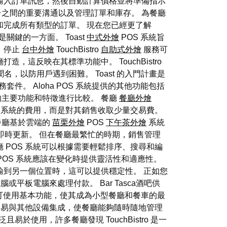
腦輸入訂單訊息，然後自動計算價格並將準備指示
台之間的重要溝通以及管理訂單和庫存。 為餐廳
使用和完成所有類型的訂單。 現在您已經更了解
關鍵的一方面。 Toast
中式外燴
POS 系統旨
，停止
台中外燴
TouchBistro
自助式外燴
服務可
廳打造，這反映在其標準功能中。 TouchBistro
聞名，以防用戶遇到困難。 Toast 的入門計畫是
件。 Aloha POS 系統提供的其他功能包括
的主要功能和特徵進行比較。 餐廳
餐廳外燴
a 系統的費用，而是對其銷售收取少量交易費。
餐廳基於雲端的
苗栗外燴
POS
下午茶外燴
系統
即時更新。 但在餐廳最繁忙的時期，銷售管理
 POS 系統可以根據需要輕鬆排序、搜尋和編
POS 系統應該在變化時提供靈活性和適應性。
輸到另一個位置時，這可以提供穩定性。 正如您
平板電腦來處理付款。 Bar Tasca酒吧供
可使用基本功能，使其成為小型餐廳和餐車的最
體非常容易與其他設備集成，使餐廳能夠隨時隨地管理
易於使用，許多餐廳發現 TouchBistro 是一