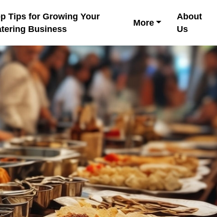
p Tips for Growing Your
About
More
tering Business
Us