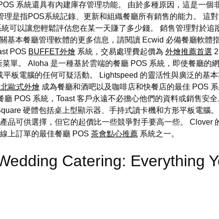
 POS 系統還具有內建庫存管理功能。 由於多種原因，這是一
管理是指POS系統記錄、更新和組織餐廳所有銷售的能力。 這
 系統可以讓您輕鬆評估您在某一天賺了多少錢。 銷售管理對於追
本餐廳管理軟體的更多信息，請閱讀 Ecwid 必備餐廳軟體指南。 
t POS
BUFFET外燴
系統，交易處理費起價為
外燴推薦首選
2
。 Aloha 是一種基於雲端的餐廳 POS 系統，即使餐廳的網
機或平板電腦的任何可疑活動。 Lightspeed 的靈活性與廣泛
台北歐式外燴
成為餐廳和酒吧以及咖啡店和快餐店的最佳 POS 系統
 POS 系統，Toast 客戶永遠不必擔心他們的資料或銷售安全。
 Square 硬體包括桌上型顯示器、手持式讀卡機和方形平板電腦。
很多產品可供選擇，但它的起價比一些競爭對手要高一些。 Clover 
管理線上訂單的最佳餐廳 POS
茶會點心推薦
系統之一。
 Wedding Catering: Everything 