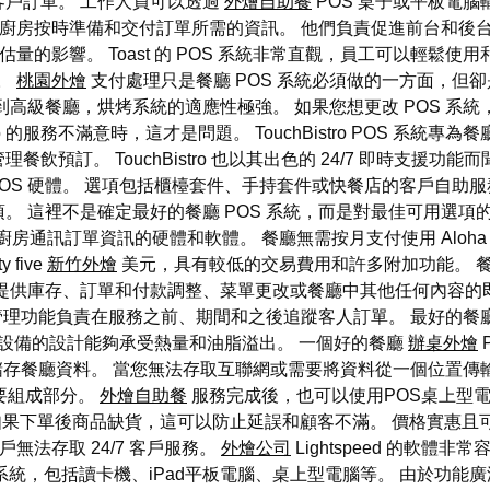
客戶訂單。 工作人員可以透過
外燴自助餐
POS 桌子或平板電
顯示廚房按時準備和交付訂單所需的資訊。 他們負責促進前台和後
估量的影響。 Toast 的 POS 系統非常直觀，員工可以輕鬆
。
桃園外燴
支付處理只是餐廳 POS 系統必須做的一方面，但卻是
高級餐廳，烘烤系統的適應性極強。 如果您想更改 POS 系統
o 的服務不滿意時，這才是問題。 TouchBistro POS 系統專為餐
訂。 TouchBistro 也以其出色的 24/7 即時支援功能而
POS 硬體。 選項包括櫃檯套件、手持套件或快餐店的客戶自助服務套
。 這裡不是確定最好的餐廳 POS 系統，而是對最佳可用選項
廚房通訊訂單資訊的硬體和軟體。 餐廳無需按月支付使用 Aloh
 five
新竹外燴
美元，具有較低的交易費用和許多附加功能。 
提供庫存、訂單和付款調整、菜單更改或餐廳中其他任何內容的
售管理功能負責在服務之前、期間和之後追蹤客人訂單。 最好的餐廳
POS 設備的設計能夠承受熱量和油脂溢出。 一個好的餐廳
辦桌外燴
存餐廳資料。 當您無法存取互聯網或需要將資料從一個位置傳
要組成部分。
外燴自助餐
服務完成後，也可以使用POS桌上型電腦或
如果下單後商品缺貨，這可以防止延誤和顧客不滿。 價格實惠且
用戶無法存取 24/7 客戶服務。
外燴公司
Lightspeed 的軟
體系統，包括讀卡機、iPad平板電腦、桌上型電腦等。 由於功能廣泛且