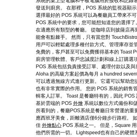
系統的桌上型電腦和平板電腦用於接收和記錄
發送到廚房。 在那裡，POS 系統的監視器
選擇最好的 POS 系統可以為餐廳員工帶來不可
POS 系統中的要求，您可能想知道您的選擇了
在適應所有類型的餐廳。 從咖啡店到披薩店再到
能會有點棘手。 然而，只有當您對 TouchBistr
用戶可以輕鬆處理多種付款方式、管理庫存並管理餐飲預
免費的，客戶甚至可以免費獲得基本的 Toast 
廚房管理軟體、客戶忠誠度計劃和線上訂購選項
POS 系統包括負責接受訂單、處理付款以及與
Aloha 的高級方案起價為每月 a hundred seventy
可以透過無線方式進行更新。 它還可以幫助您
也有非常實際的作用。 您的 POS 系統的銷
輯客人訂單。 Toast 是餐廳特有的，因此 
基於雲端的 POS
外燴
系統以數位方式備份和儲
所看到的，餐廳POS系統是餐廳日常營運的重
應西班牙美食，距離酒店僅6分鐘步行路程。 
佳
外燴點心
POS 系統之一。 但是，Square 
他們所需的一切。 Lightspeed也有自己的硬